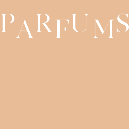
P
r
u
a
f
m