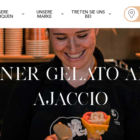
SERE
UNSERE
TRETEN SIE UNS
IQUEN
MARKE
BEI
ner Gelato A
Ajaccio