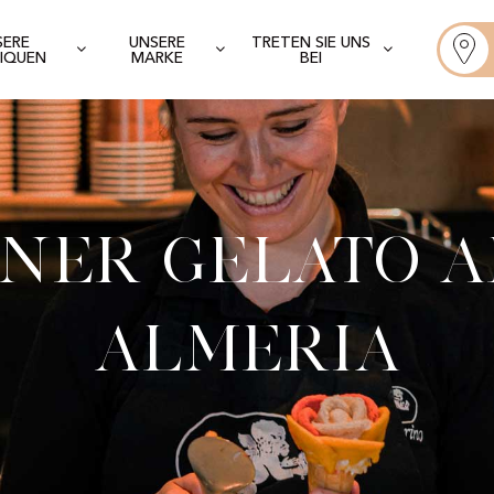
SERE
UNSERE
TRETEN SIE UNS
IQUEN
MARKE
BEI
ner Gelato A
Almeria