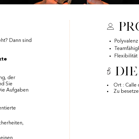
Pr
eht? Dann sind
Polyvalenz
Teamfähigk
Flexibilitä
kte
Die
ng, der
nd Sie
Ort : Calle
Die Aufgaben
Zu besetze
ntierte
cherheiten,
 einen