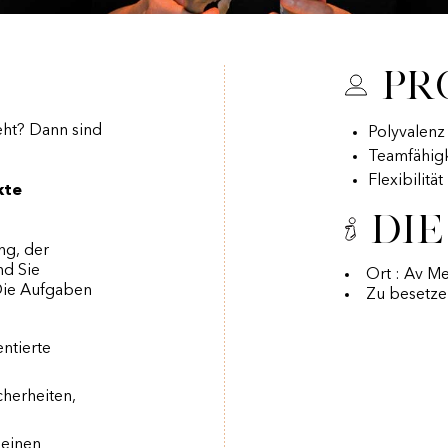
Pr
eht? Dann sind
Polyvalenz
Teamfähigk
Flexibilitä
kte
Die
ng, der
nd Sie
Ort : Av Me
Die Aufgaben
Zu besetze
ntierte
cherheiten,
 einen