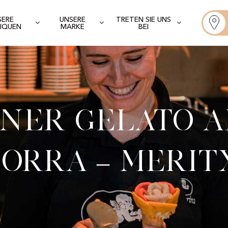
SERE
UNSERE
TRETEN SIE UNS
IQUEN
MARKE
BEI
ner Gelato A
orra – Merit