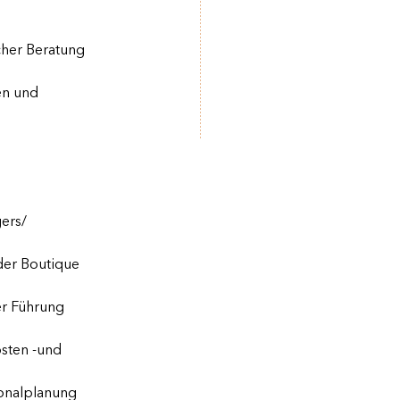
cher Beratung
en und
ers/
der Boutique
r Führung
sten -und
sonalplanung