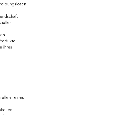
 reibungslosen
Kundschaft
zieller
ken
Produkte
n ihres
urellen Teams
hkeiten