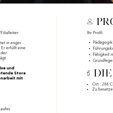
Pr
lialleiter:
Ihr Profil:
Pädagogik
tet in enger
r erfüllt eine
Führungs
 der
Fähigkeit 
ägt.
Grundlegen
ive und
Die
etende Store
enarbeit mit
Ort : 286 
Zu besetze
kaufes