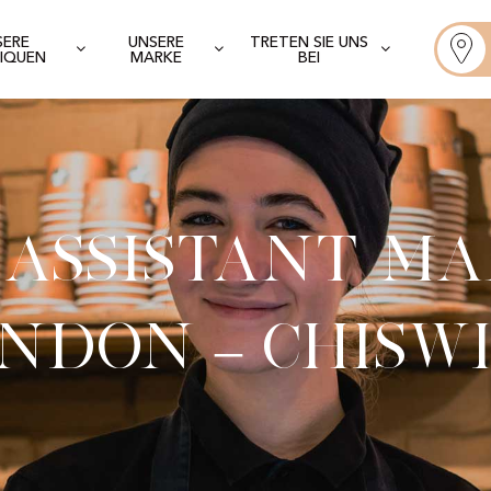
SERE
UNSERE
TRETEN SIE UNS
IQUEN
MARKE
BEI
 Assistant M
ndon – Chisw