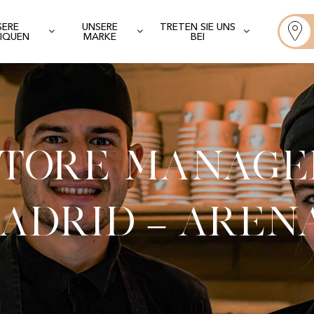
SERE
UNSERE
TRETEN SIE UNS
IQUEN
MARKE
BEI
Store Manage
adrid – Aren