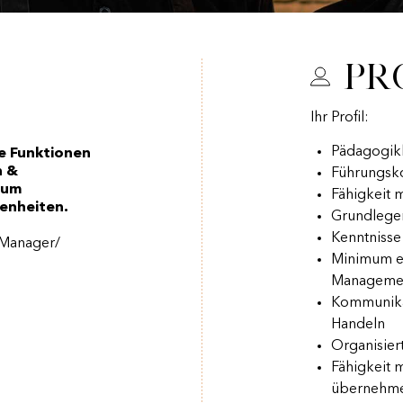
Pr
Ihr Profil:
Pädagogik
ne Funktionen
n &
Führungs
 um
Fähigkeit 
genheiten.
Grundlegen
Kenntniss
 Manager/
Minimum ei
Management
Kommunika
Handeln
Organisier
Fähigkeit m
übernehm