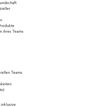
Kundschaft
zieller
en
Produkte
n ihres Teams
urellen Teams
hkeiten
te)
inklusive