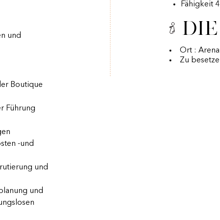
Fähigkeit 
Die
en und
Ort : Arena
Zu besetze
der Boutique
r Führung
gen
sten -und
krutierung und
lplanung und
bungslosen