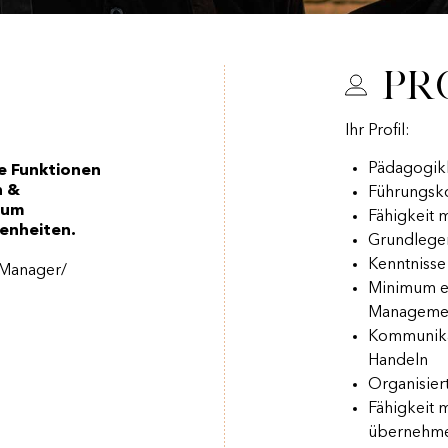
Pr
Ihr Profil:
Pädagogik
ne Funktionen
n &
Führungs
 um
Fähigkeit 
genheiten.
Grundlegen
Kenntniss
 Manager/
Minimum ei
Management
Kommunika
Handeln
Organisier
Fähigkeit m
übernehm