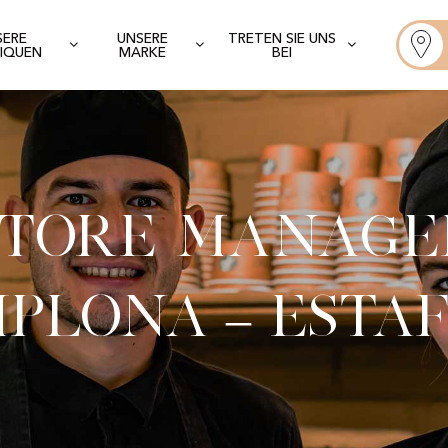
SERE
UNSERE
TRETEN SIE UNS
IQUEN
MARKE
BEI
Store Manage
plona – Esta