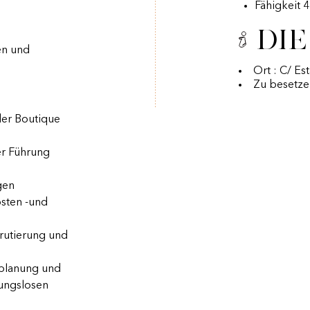
Fähigkeit 
Die
en und
Ort : C/ Es
Zu besetze
der Boutique
r Führung
gen
sten -und
krutierung und
lplanung und
bungslosen