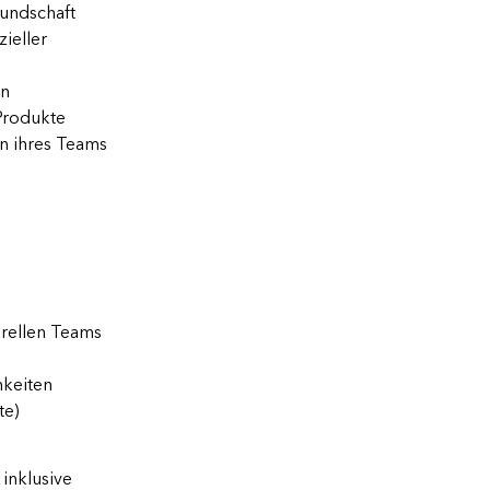
Kundschaft
zieller
en
Produkte
n ihres Teams
urellen Teams
hkeiten
te)
inklusive