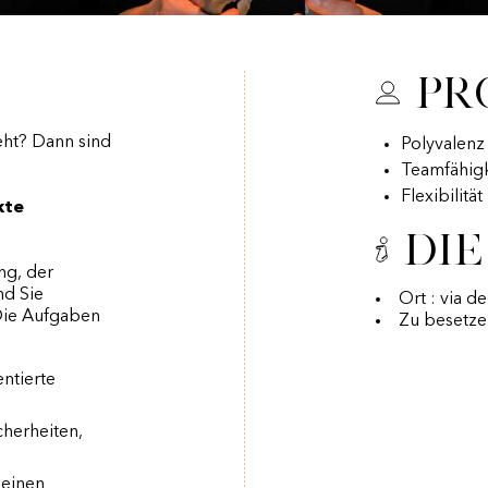
Pr
eht? Dann sind
Polyvalenz
Teamfähigk
Flexibilitä
kte
Die
ng, der
nd Sie
Ort : via d
Die Aufgaben
Zu besetze
ntierte
cherheiten,
 einen