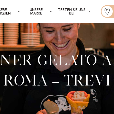
SERE
UNSERE
TRETEN SIE UNS
IQUEN
MARKE
BEI
ner Gelato A
Roma – Trevi