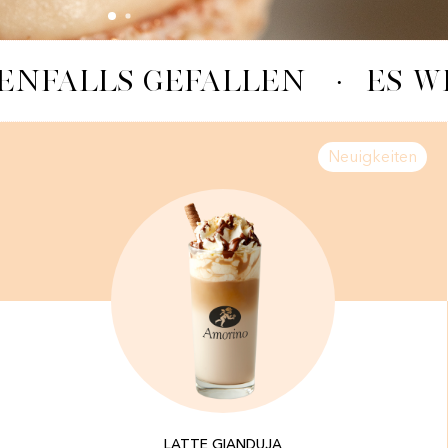
ENFALLS GEFALLEN
·
ES W
Neuigkeiten
LATTE GIANDUJA