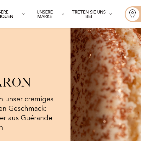
SERE
UNSERE
TRETEN SIE UNS
IQUEN
MARKE
BEI
aron
n unser cremiges
gen Geschmack:
ter aus Guérande
on