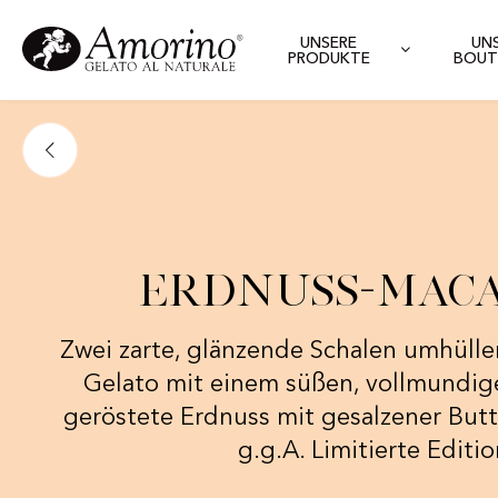
UNSERE
UN
PRODUKTE
BOUT
Erdnuss-Mac
Zwei zarte, glänzende Schalen umhülle
Gelato mit einem süßen, vollmundi
geröstete Erdnuss mit gesalzener But
g.g.A. Limitierte Editi