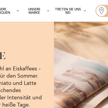
SERE
UNSERE
TRETEN SIE UNS
IQUEN
MARKE
BEI
e
l an Eiskaffees –
 für den Sommer.
hiato und Latte
ischendes
er Intensität und
r heiße Tage.