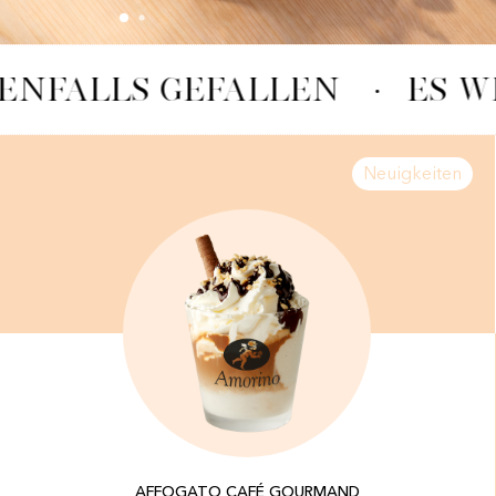
ENFALLS GEFALLEN
·
ES W
Neuigkeiten
AFFOGATO CAFÉ GOURMAND