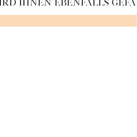
IRD IHNEN EBENFALLS GEFA
VANILLE BOURBON AUS MADAGASCAR
SEHEN