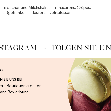
, Eisbecher und Milchshakes, Eismacarons, Crêpes,
 Heißgetränke, Eisdesserts, Delikatessen
NSTAGRAM
·
FOLGEN SIE U
AKT
N SIE UNS BEI
sere Boutiquen arbeiten
tane Bewerbung