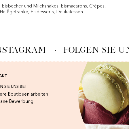
, Eisbecher und Milchshakes, Eismacarons, Crêpes,
 Heißgetränke, Eisdesserts, Delikatessen
INSTAGRAM
·
FOLGEN SIE U
AKT
N SIE UNS BEI
sere Boutiquen arbeiten
tane Bewerbung