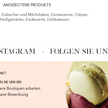
ANGEBOTENE PRODUKTE
, Eisbecher und Milchshakes, Eismacarons, Crêpes,
 Heißgetränke, Eisdesserts, Delikatessen
NSTAGRAM
·
FOLGEN SIE UN
AKT
N SIE UNS BEI
sere Boutiquen arbeiten
tane Bewerbung