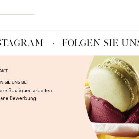
STAGRAM
·
FOLGEN SIE UN
AKT
N SIE UNS BEI
sere Boutiquen arbeiten
tane Bewerbung