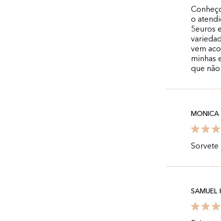
Conheço
o atendi
5euros 
varieda
vem aco
minhas 
que não 
MONICA
Sorvete 
SAMUEL 