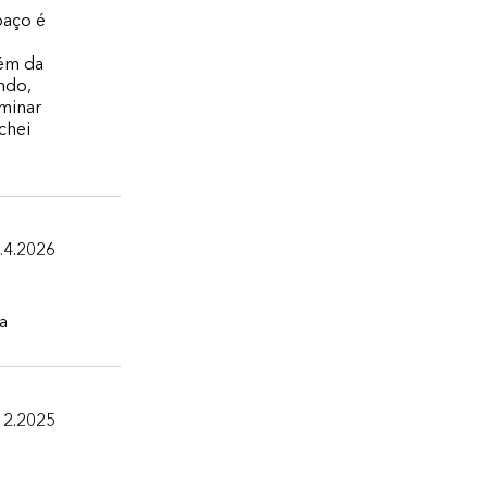
paço é
lém da
ndo,
minar
chei
.4.2026
a
12.2025