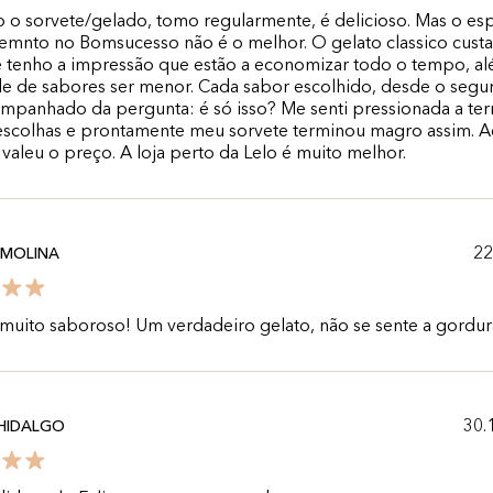
 o sorvete/gelado, tomo regularmente, é delicioso. Mas o es
emnto no Bomsucesso não é o melhor. O gelato classico custa
e tenho a impressão que estão a economizar todo o tempo, a
de de sabores ser menor. Cada sabor escolhido, desde o segu
mpanhado da pergunta: é só isso? Me senti pressionada a ter
escolhas e prontamente meu sorvete terminou magro assim. A
valeu o preço. A loja perto da Lelo é muito melhor.
22
 MOLINA
muito saboroso! Um verdadeiro gelato, não se sente a gordur
30.
HIDALGO