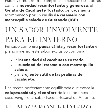
Este invierno,
Amorino
amplía su colección de sabores
con una
novedad reconfortante y generosa
: el
Gelato de Cacahuete Tostado
, delicadamente
acompañado por un
coulis de caramelo con
mantequilla salada de Guérande (IGP)
.
Un sabor envolvente
para el invierno
Pensado como una
pausa cálida y reconfortante
en
pleno invierno, este sabor exclusivo combina:
la
intensidad del cacahuete tostado
,
la
suavidad del caramelo con mantequilla
salada
,
y el
crujiente sutil de las pralinas de
cacahuete
.
Una receta perfectamente equilibrada que evoca la
voluptuosidad y el confort
de los momentos
cocooning
, fiel al saber hacer artesanal de Amorino.
El macaron efímero