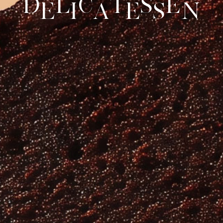
D
l
c
t
s
e
e
i
a
e
s
n