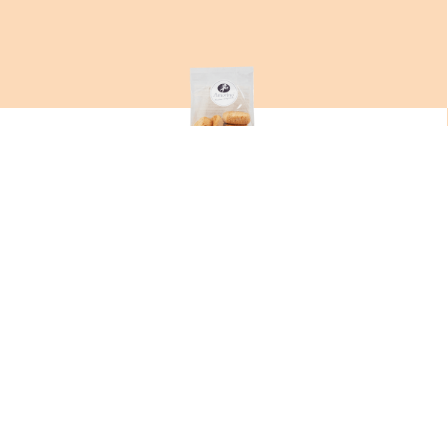
TONDO E GENTILE
VER
Gluten
Frutos secos
Leche