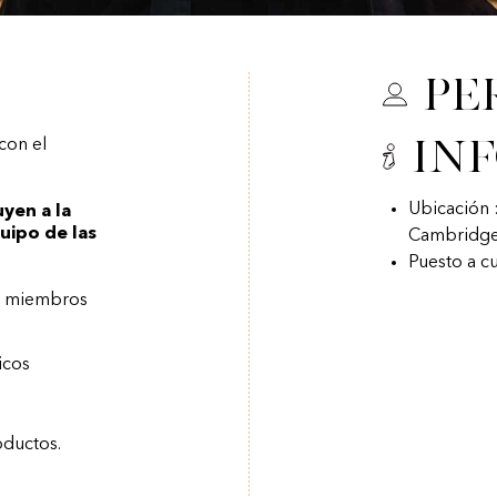
Pe
In
con el
Ubicación 
yen a la
quipo de las
Cambridge
Puesto a c
os miembros
icos
oductos.