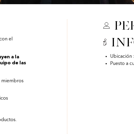
Pe
In
con el
Ubicación
yen a la
quipo de las
Puesto a c
os miembros
icos
oductos.