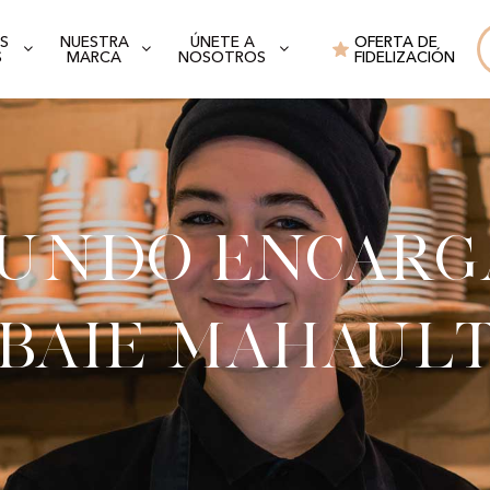
S
NUESTRA
ÚNETE A
OFERTA DE
S
MARCA
NOSOTROS
FIDELIZACIÓN
gundo encarg
Baie Mahaul