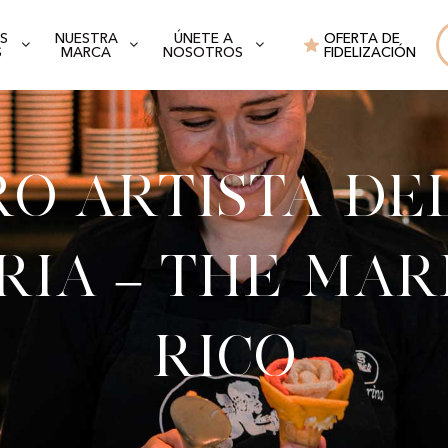
S
NUESTRA
ÚNETE A
OFERTA DE
S
MARCA
NOSOTROS
FIDELIZACIÓN
o artista de
ria – The Mar
Rico