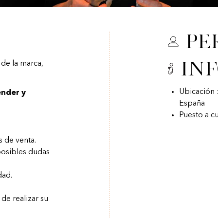
Pe
In
 de la marca,
Ubicación 
ender y
España
Puesto a c
s de venta.
posibles dudas
dad.
de realizar su