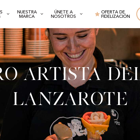
S
NUESTRA
ÚNETE A
OFERTA DE
S
MARCA
NOSOTROS
FIDELIZACIÓN
o artista de
Lanzarote