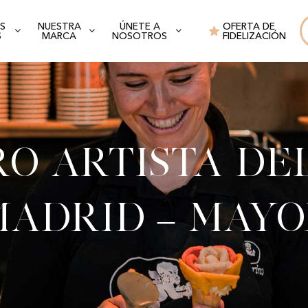
S
NUESTRA
ÚNETE A
OFERTA DE
S
MARCA
NOSOTROS
FIDELIZACIÓN
o artista de
Madrid – Mayo