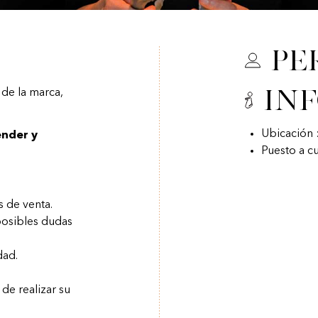
Pe
In
 de la marca,
Ubicación 
ender y
Puesto a c
s de venta.
posibles dudas
dad.
de realizar su