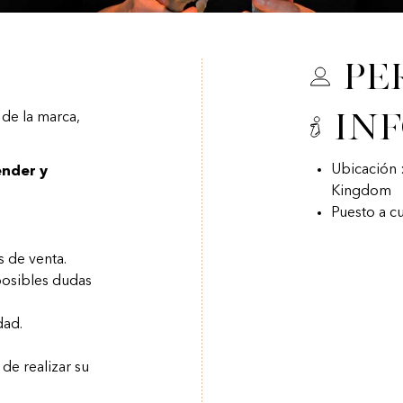
Pe
In
 de la marca,
Ubicación 
ender y
Kingdom
Puesto a c
s de venta.
posibles dudas
dad.
de realizar su