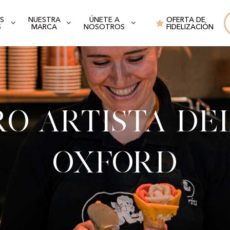
S
NUESTRA
ÚNETE A
OFERTA DE
S
MARCA
NOSOTROS
FIDELIZACIÓN
o artista de
Oxford