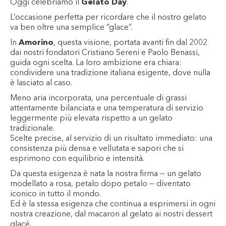
Oggi celebriamo il
Gelato Day
.
L’occasione perfetta per ricordare che il nostro gelato
va ben oltre una semplice “glace”.
In
Amorino
, questa visione, portata avanti fin dal 2002
dai nostri fondatori Cristiano Sereni e Paolo Benassi,
guida ogni scelta. La loro ambizione era chiara:
condividere una tradizione italiana esigente, dove nulla
è lasciato al caso.
Meno aria incorporata, una percentuale di grassi
attentamente bilanciata e una temperatura di servizio
leggermente più elevata rispetto a un gelato
tradizionale.
Scelte precise, al servizio di un risultato immediato: una
consistenza più densa e vellutata e sapori che si
esprimono con equilibrio e intensità.
Da questa esigenza è nata la nostra firma — un gelato
modellato a rosa, petalo dopo petalo — diventato
iconico in tutto il mondo.
Ed è la stessa esigenza che continua a esprimersi in ogni
nostra creazione, dal macaron al gelato ai nostri dessert
glacé.