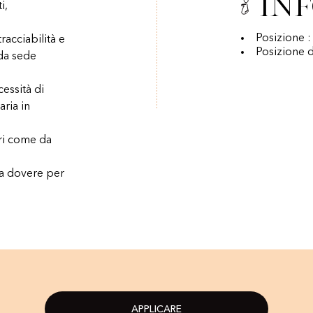
In
i,
Posizione :
acciabilità e
Posizione d
 da sede
essità di
aria in
ari come da
 a dovere per
APPLICARE