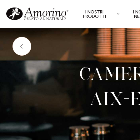
I NOSTRI
I 
PRODOTTI
NE
Camer
Aix-