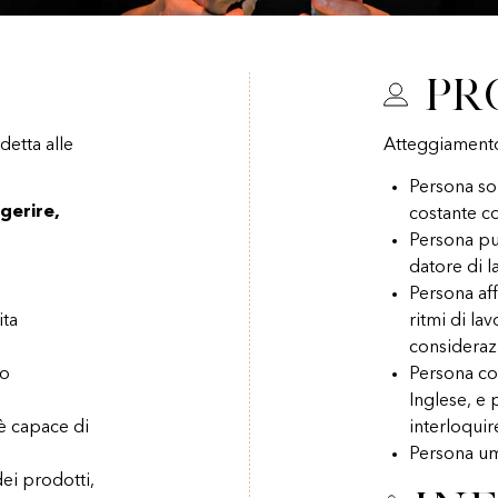
Pr
etta alle
Atteggiament
Persona sol
gerire,
costante co
Persona pul
datore di l
Persona aff
ita
ritmi di la
consideraz
vo
Persona co
Inglese, e 
 è capace di
interloquire
Persona um
dei prodotti,