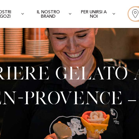
NOSTRI
IL NOSTRO
PER UNIRSI A
GOZI
BRAND
NOI
iere Gelato 
en-Provence –