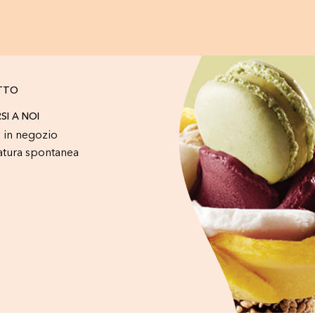
TTO
RSI A NOI
 in negozio
atura spontanea