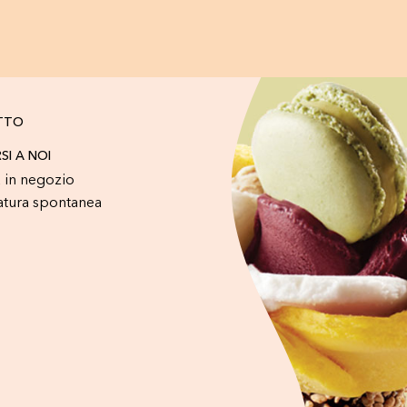
TTO
RSI A NOI
 in negozio
atura spontanea