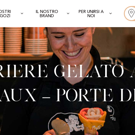
NOSTRI
IL NOSTRO
PER UNIRSI A
GOZI
BRAND
NOI
iere Gelato 
aux – Porte D