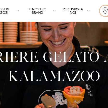
NOSTRI
IL NOSTRO
PER UNIRSI A
GOZI
BRAND
NOI
iere Gelato 
Kalamazoo