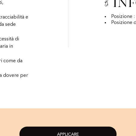
In
i,
Posizione 
acciabilità e
Posizione d
 da sede
essità di
aria in
ari come da
 a dovere per
APPLICARE