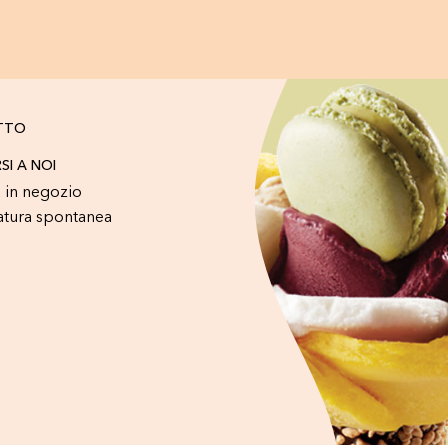
TTO
RSI A NOI
 in negozio
atura spontanea