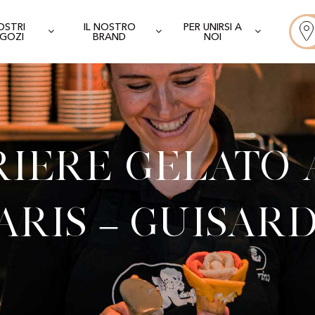
NOSTRI
IL NOSTRO
PER UNIRSI A
GOZI
BRAND
NOI
iere Gelato 
aris – Guisar