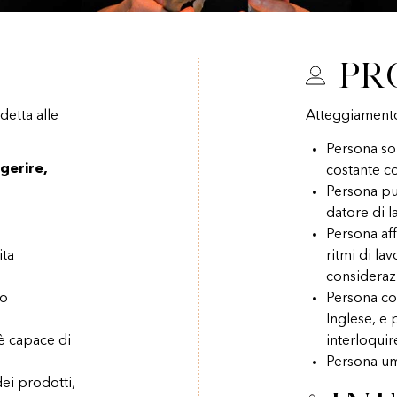
Pr
etta alle
Atteggiament
Persona sol
gerire,
costante co
Persona pul
datore di l
Persona aff
ita
ritmi di la
consideraz
vo
Persona co
Inglese, e 
 è capace di
interloquire
Persona um
dei prodotti,