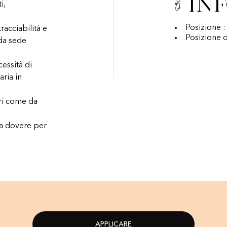
In
i,
Posizione :
acciabilità e
Posizione d
 da sede
essità di
aria in
ari come da
 a dovere per
APPLICARE