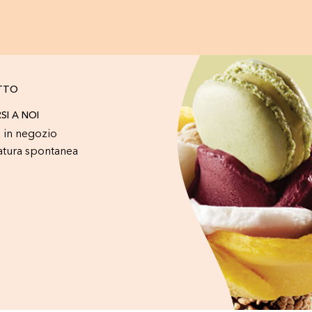
TTO
RSI A NOI
 in negozio
atura spontanea