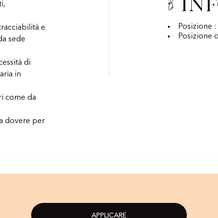
In
i,
Posizione :
acciabilità e
Posizione d
 da sede
essità di
aria in
ari come da
 a dovere per
APPLICARE