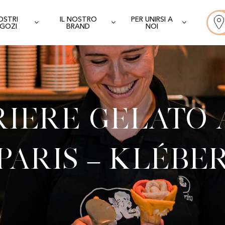
NOSTRI
IL NOSTRO
PER UNIRSI A
GOZI
BRAND
NOI
iere Gelato 
Paris – Klébe