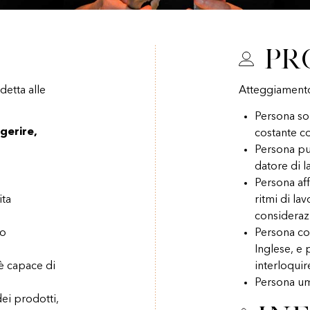
Pr
etta alle
Atteggiament
Persona sol
gerire,
costante co
Persona pul
datore di l
Persona aff
ita
ritmi di la
consideraz
vo
Persona co
Inglese, e 
 è capace di
interloquire
Persona um
dei prodotti,