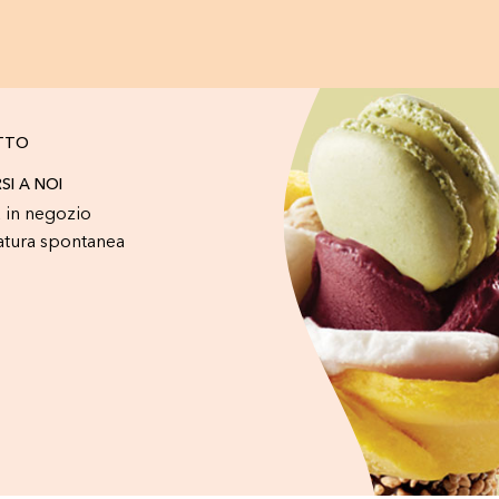
TTO
RSI A NOI
 in negozio
atura spontanea