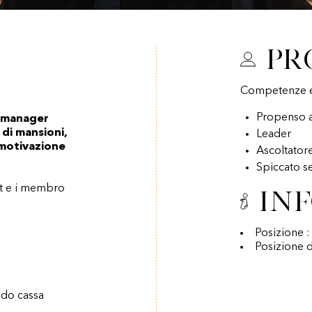
Pr
Competenze e 
Propenso 
l manager
di mansioni,
Leader
 motivazione
Ascoltator
Spiccato 
nt e i membro
In
Posizione :
Posizione d
ndo cassa