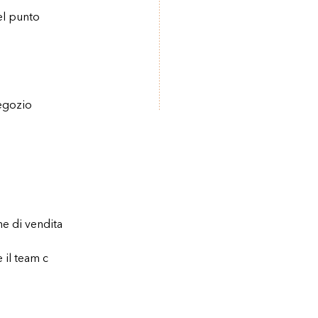
el punto
egozio
he di vendita
 il team c