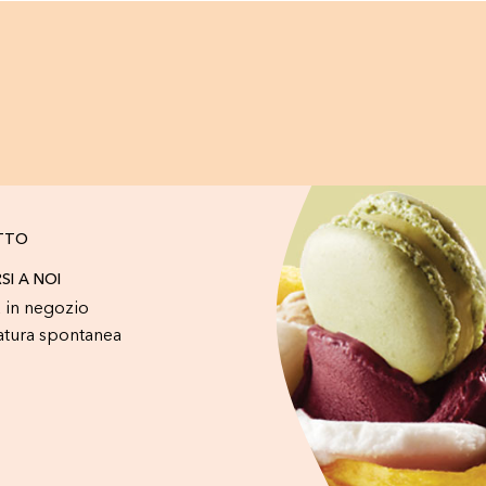
TTO
RSI A NOI
 in negozio
atura spontanea