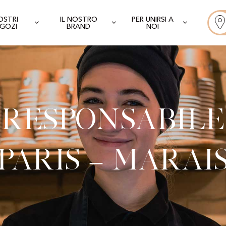
NOSTRI
IL NOSTRO
PER UNIRSI A
GOZI
BRAND
NOI
Responsabile
Paris – Marai