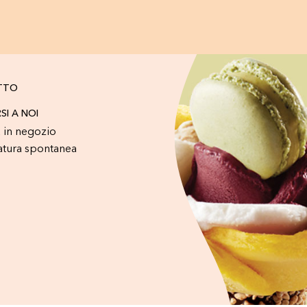
TTO
RSI A NOI
 in negozio
atura spontanea