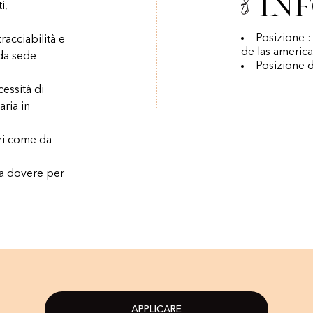
In
i,
Posizione :
acciabilità e
de las americ
 da sede
Posizione d
essità di
aria in
ari come da
 a dovere per
APPLICARE