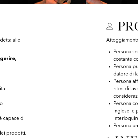
Pr
etta alle
Atteggiament
Persona sol
gerire,
costante co
Persona pul
datore di l
Persona aff
ita
ritmi di la
consideraz
vo
Persona co
Inglese, e 
 è capace di
interloquire
Persona um
dei prodotti,