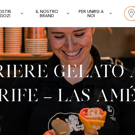
NOSTRI
IL NOSTRO
PER UNIRSI A
GOZI
BRAND
NOI
iere Gelato 
ife – Las Am