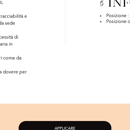
In
i,
Posizione 
acciabilità e
Posizione d
 da sede
essità di
aria in
ari come da
 a dovere per
APPLICARE