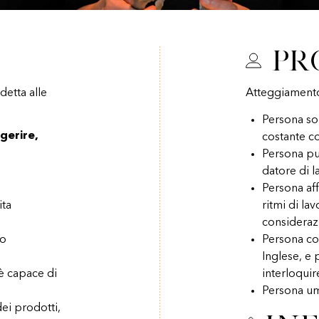
Pr
etta alle
Atteggiament
Persona sol
gerire,
costante co
Persona pul
datore di l
Persona aff
ita
ritmi di la
consideraz
vo
Persona co
Inglese, e 
 è capace di
interloquire
Persona um
dei prodotti,