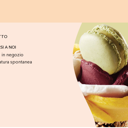
TTO
RSI A NOI
 in negozio
atura spontanea