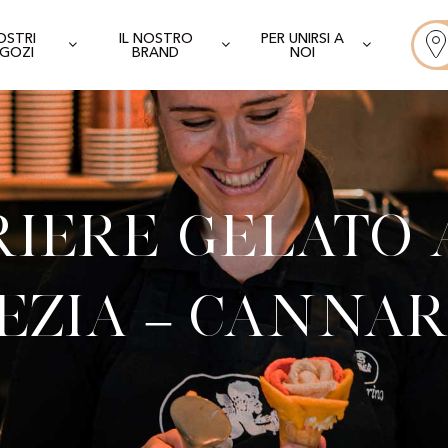
NOSTRI
IL NOSTRO
PER UNIRSI A
GOZI
BRAND
NOI
iere Gelato 
ezia – Cannar