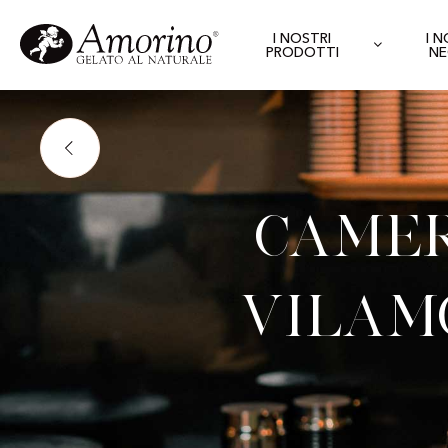
I NOSTRI
I 
PRODOTTI
NE
Camer
Vilam