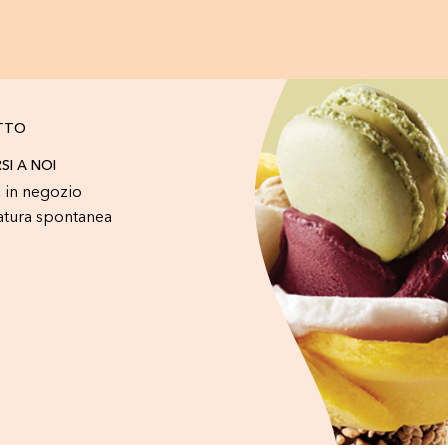
TTO
RSI A NOI
 in negozio
atura spontanea