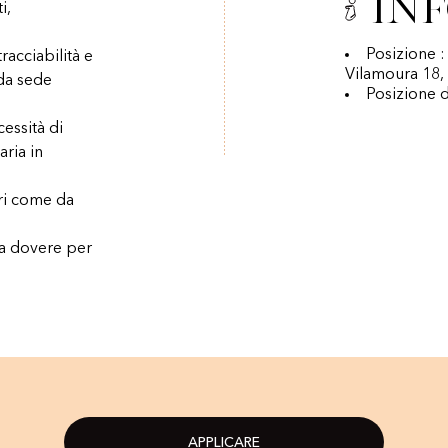
In
i,
Posizione 
acciabilità e
Vilamoura 18,
 da sede
Posizione d
essità di
aria in
ari come da
 a dovere per
APPLICARE