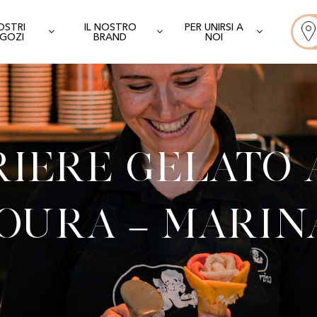
NOSTRI
IL NOSTRO
PER UNIRSI A
GOZI
BRAND
NOI
iere Gelato 
oura – Marin