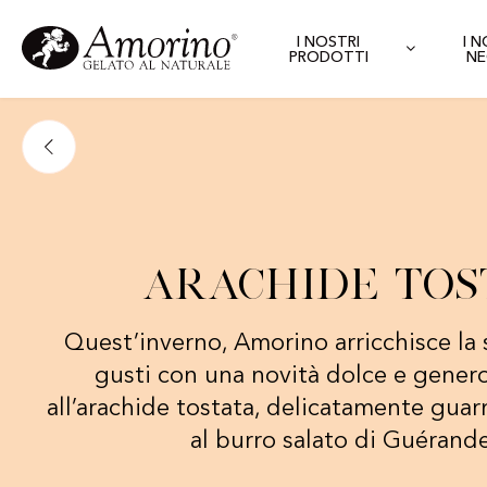
I NOSTRI
I 
PRODOTTI
NE
Arachide tos
Quest’inverno, Amorino arricchisce la 
gusti con una novità dolce e gener
all’arachide tostata, delicatamente guar
al burro salato di Guérande