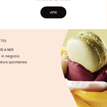
APRI
TTO
RSI A NOI
 in negozio
atura spontanea