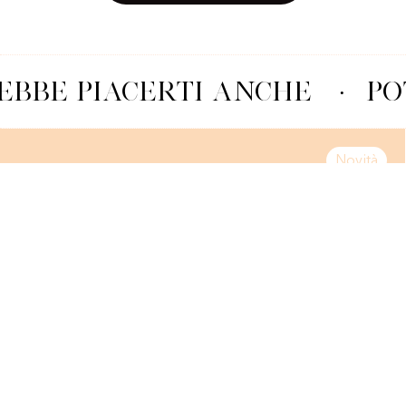
BBE PIACERTI ANCHE
·
PO
Novità