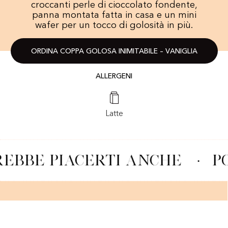
croccanti perle di cioccolato fondente,
panna montata fatta in casa e un mini
wafer per un tocco di golosità in più.
ORDINA COPPA GOLOSA INIMITABILE – VANIGLIA
ALLERGENI
Latte
EBBE PIACERTI ANCHE
·
PO