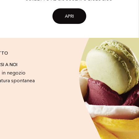
APRI
TTO
RSI A NOI
 in negozio
atura spontanea