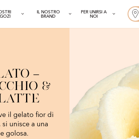
NOSTRI
IL NOSTRO
PER UNIRSI A
GOZI
BRAND
NOI
lato –
cchio &
 Latte
 il gelato fior di
 si unisce a una
 e golosa.