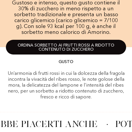
Gustoso e intenso, questo gusto contiene il
30% di zucchero in meno rispetto a un
sorbetto tradizionale e presenta un basso
carico glicemico (carico glicemico = 7/100
g). Con sole 93 kcal per 100 g, è anche il
sorbetto meno calorico di Amorino.
ORDINA SORBETTO AI FRUTTI ROSSI A RIDOTTO
CONTENUTO DI ZUCCHERO
GUSTO
Un’armonia di frutti rossi in cui la dolcezza della fragola
incontra la vivacità del ribes rosso, le note golose della
mora, la delicatezza del lampone e l’intensità del ribes
nero, per un sorbetto a ridotto contenuto di zucchero,
fresco e ricco di sapore.
BBE PIACERTI ANCHE
·
POT