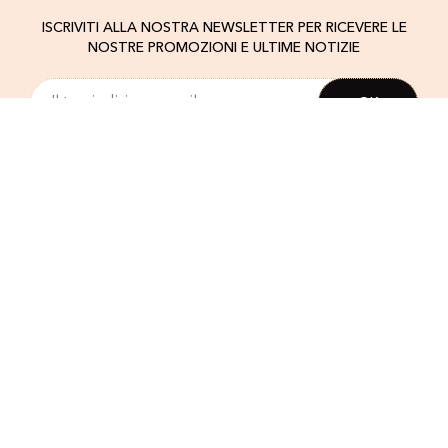
ISCRIVITI ALLA NOSTRA NEWSLETTER PER RICEVERE LE
NOSTRE PROMOZIONI E ULTIME NOTIZIE
Validando la sua registrazione, accetta che
Amorino utilizza il suo indirizzo email per
inviarle la nostra newsletter. Conformemente alla
legge, è possibile annullare l'iscrizione in
qualsiasi momento.
TROVA UN NEGOZIO
CONTATTO
IL NOSTRO BRAND
I nostri valori
I creatori