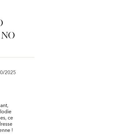
o
ino
10/2025
ant,
lodie
les, ce
dresse
enne !