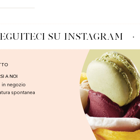
EGUITECI SU INSTAGRAM
·
TTO
RSI A NOI
 in negozio
atura spontanea