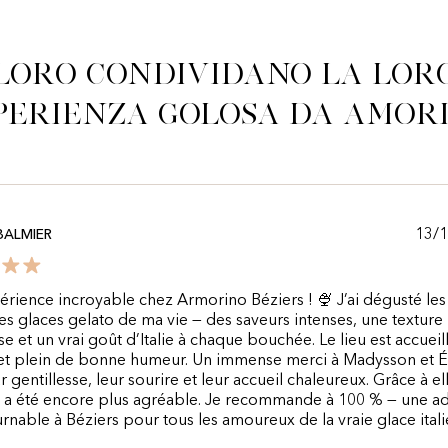
Loro condividano la lor
perienza golosa da Amor
13/
BALMIER
rience incroyable chez Armorino Béziers ! 🍨 J’ai dégusté les
es glaces gelato de ma vie — des saveurs intenses, une texture
e et un vrai goût d’Italie à chaque bouchée. Le lieu est accueill
et plein de bonne humeur. Un immense merci à Madysson et É
r gentillesse, leur sourire et leur accueil chaleureux. Grâce à el
a été encore plus agréable. Je recommande à 100 % — une a
rnable à Béziers pour tous les amoureux de la vraie glace itali