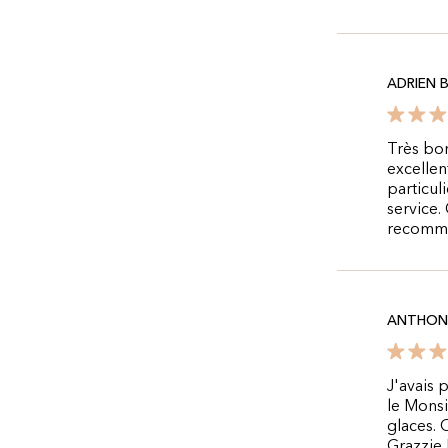
ADRIEN 
Très bon
excellen
particul
service.
recomma
ANTHON
J'avais 
le Monsi
glaces. 
Grazzie 