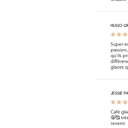
HUGO G
Super ex
passion,
qu’ils pr
différen
glaces q
JESSIE P
Café gla
🤤🥰 trè
revenir.