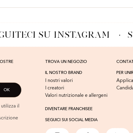
GUITECI SU INSTAGRAM
·
S
NOSTRE
TROVA UN NEGOZIO
CONTA
IL NOSTRO BRAND
PER UNI
I nostri valori
Applica
I creatori
Candid
Valori nutrizionale e allergeni
tilizza il
DIVENTARE FRANCHISEE
scrizione
SEGUICI SUI SOCIAL MEDIA