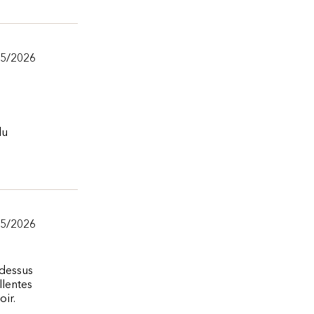
/5/2026
du
/5/2026
 dessus
llentes
oir.