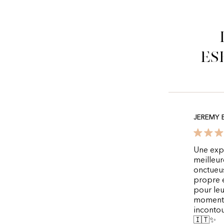
es
JEREMY 
Une expé
meilleur
onctueus
propre 
pour leu
moment 
incontou
🇮🇹✨