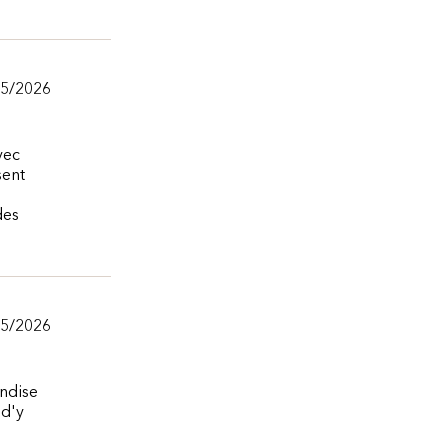
/5/2026
vec
sent
des
/5/2026
andise
 d'y