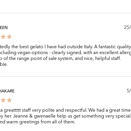
25
REEN
dly the best gelato I have had outside Italy. A fantastic qualit
ncluding vegan options - clearly signed, with an excellent aller
p of the range point of sale system, and nice, helpful staff.
ble.
5
HAKARE
s a greattttt staff very polite and respectful. We had a great tim
y her. Jeanne & gwenaelle help us get something very special
and warm greetings from all of them.