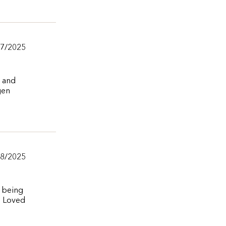
/7/2025
y and
gen
/8/2025
e being
. Loved