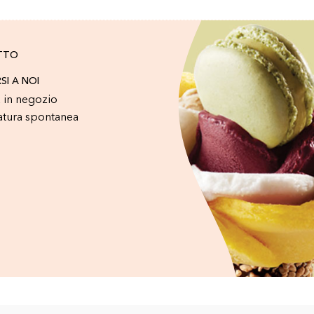
TTO
RSI A NOI
 in negozio
atura spontanea