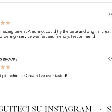
5
mazing time at Amorino, could try the taste and original creat
 ordering - service was fast and friendly. I recommend
9
AS BROOKS
 pistachio Ice Cream I’ve ever tasted!
GUITECI SU INSTAGRAM
·
S