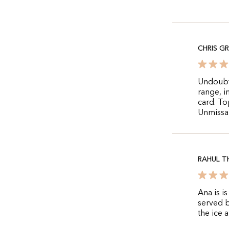
CHRIS G
Undoubte
range, i
card. To
Unmissa
RAHUL T
Ana is i
served b
the ice 