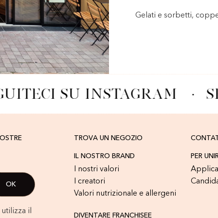
Gelati e sorbetti, copp
GUITECI SU INSTAGRAM
·
S
NOSTRE
TROVA UN NEGOZIO
CONTA
IL NOSTRO BRAND
PER UNI
I nostri valori
Applica
I creatori
Candid
Valori nutrizionale e allergeni
tilizza il
DIVENTARE FRANCHISEE