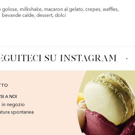
e golose, milkshake, macaron al gelato, crepes, waffles,
bevande calde, dessert, dolci
EGUITECI SU INSTAGRAM
·
TTO
RSI A NOI
 in negozio
atura spontanea