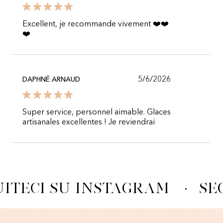
Excellent, je recommande vivement ❤️❤️
❤️
5/6/2026
DAPHNÉ ARNAUD
Super service, personnel aimable. Glaces
artisanales excellentes ! Je reviendrai
ITECI SU INSTAGRAM
·
SE