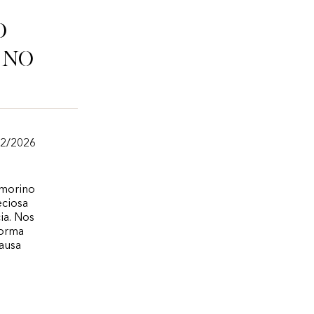
o
ino
/2/2026
Amorino
eciosa
ia. Nos
forma
pausa