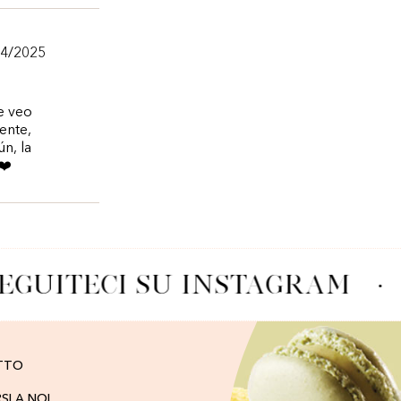
/4/2025
e veo
ente,
n, la
❤️
EGUITECI SU INSTAGRAM
·
TTO
RSI A NOI