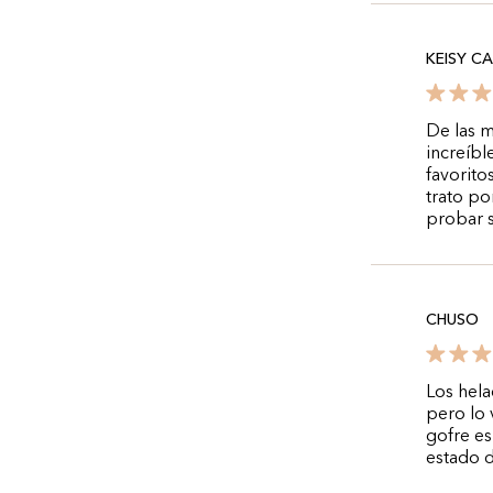
KEISY C
De las m
increíbl
favorito
trato po
probar s
CHUSO
Los hela
pero lo 
gofre es
estado d