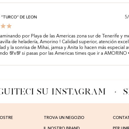
5
 “TURCO” DE LEON
aminando por Playa de las Americas zona sur de Tenerife y m
avilla de heladería, Amorino ! Calidad superior, atención excel
ad y la sonrisa de Mihai, jamsa y Anita lo hacen más especial aú
ndo 💯x💯 si pasas por las Americas times que ir a AMORINO 
GUITECI SU INSTAGRAM
·
S
NOSTRE
TROVA UN NEGOZIO
CONTA
IL NOSTRO BRAND
PER UNI