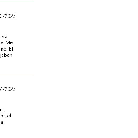
/3/2025
 era
ne. Mis
no. El
ejaban
/6/2025
n ,
o , el
ha