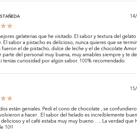
14
ASTAÑEDA
ejores gelaterias que he visitado. El sabor y textura del gelato
e. El sabor a pistacho es delicioso, nunca quieres que se termi
s fueron el de pistacho, dulce de leche y el de chocolate Amori
r parte del personal muy buena, muy amables siempre y te d
i tenías curiosidad por algún sabor. 100% recomendado.
15
dos están geniales. Pedí el cono de chocolate , se confundiero
volvieron a hacer . El sabor del helado es increíblemente buen
 delicioso y el café estaba muy muy bueno …. La verdad que 
e 10!!