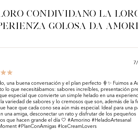
Loro condividano la lor
perienza golosa da Amor
7
do, una buena conversación y el plan perfecto 🍦✨ Fuimos a 
sto lo que necesitábamos: sabores increíbles, presentación pr
que especial que convierte un simple helado en una experienc
la variedad de sabores y lo cremosos que son, además de la 
que hace que cada cono sea aún más especial. Ideal para una 
n una amiga, desconectar un rato y disfrutar de los pequeños
s que hacen grande el día 🤍 #Amorino #HeladoArtesanal
Moment #PlanConAmigas #IceCreamLovers