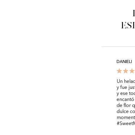
es
DANIELI
Un hela
y fue ju
y ese to
encantó 
de flor 
dulce co
momento
#Sweet