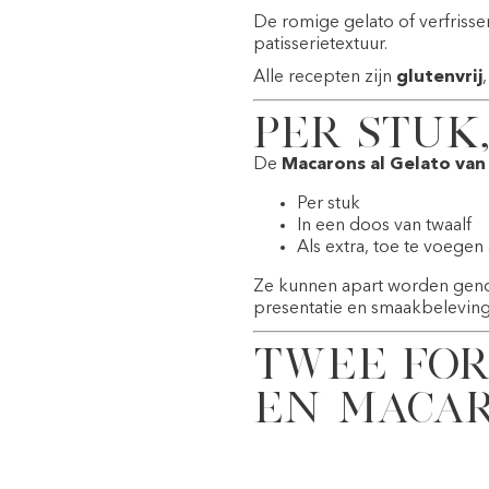
De romige gelato of verfrisse
patisserietextuur.
Alle recepten zijn
glutenvrij
Per stuk,
De
Macarons al Gelato va
Per stuk
In een doos van twaalf
Als extra, toe te voegen
Ze kunnen apart worden genote
presentatie en smaakbeleving
Twee for
en Maca
Het assortiment is verkrijgbaa
Macaron Cl