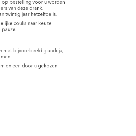
ie op bestelling voor u worden
bers van deze drank,
 twintig jaar hetzelfde is.
lijke coulis naar keuze
e pauze.
 met bijvoorbeeld gianduja,
omen.
oom en een door u gekozen