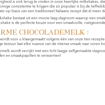
vigheid is ook terug te vinden in onze heerlijke milkshakes, d
omige consistentie te krijgen die zo populair is bij de liefheb
 op basis van een traditioneel Italiaans recept dat al meer dan
kshake bestaat uit een mooie laag slagroom waarop een smake
shake is de perfecte keuze voor een smaakvolle, rustgevend
rme chocolademelk :
rdt voor u klaargemaakt volgens één van onze tien recepten
e textuur laat elke nuance van de intense smaak naar voren k
elk wordt verrijkt met een licht laagje zelfgemaakte slagr
nden en smaakpapillen te verwarmen!
ten nu in de winkel of laat ze leveren!
DOWNLOADEN IN PDF-FORMAAT