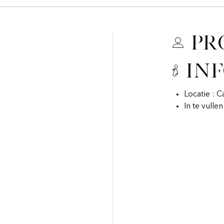
Pr
In
Locatie : C
In te vulle