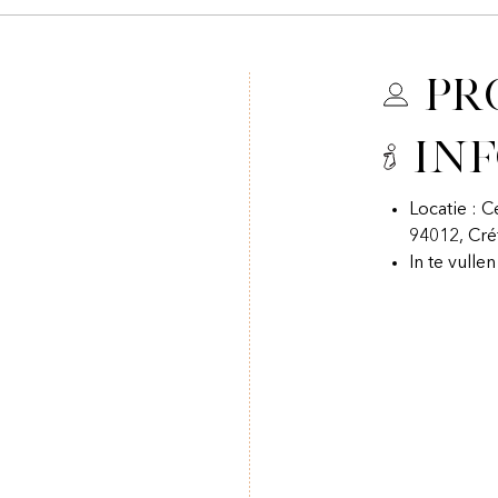
Pr
In
Locatie : C
94012, Crét
In te vulle