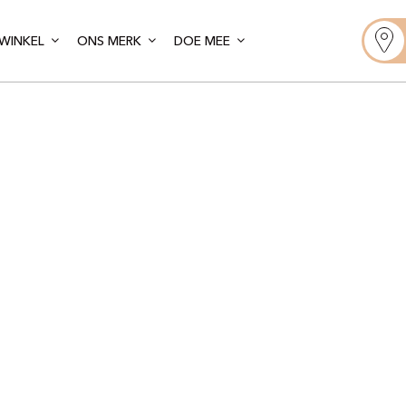
WINKEL
ONS MERK
DOE MEE
oint de Bout
y les Moulin