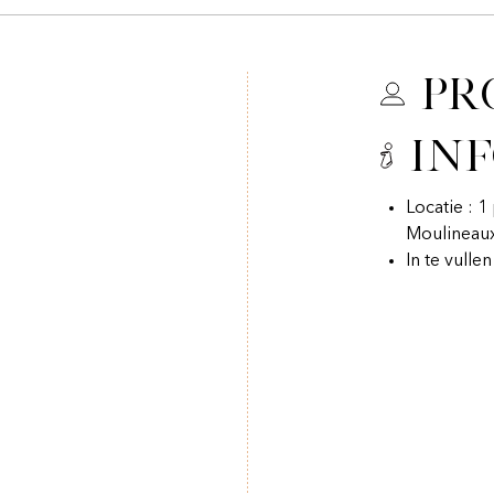
Pr
In
Locatie : 
Moulineau
In te vulle