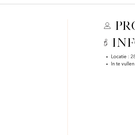
Pr
In
Locatie : 
In te vulle