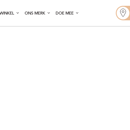
WINKEL
ONS MERK
DOE MEE
oint de Bout
ndon – Chisw